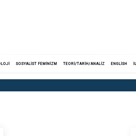
F
OLOJI
SOSYALIST FEMINIZM
TEORI/TARIH/ANALIZ
ENGLISH
İ