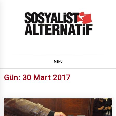
Skip
to
content
SOSYALiST ALTERNATiF
MENU
Gün:
30 Mart 2017