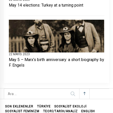
May 14 elections: Turkey at a turning point
22 MAYIS 2023
May 5 – Marx’s birth anniversary: a short biography by
F. Engels
Arama:
SON EKLENENLER
TÜRKİYE
SOSYALIST EKOLOJI
SOSYALIST FEMINIZM
TEORI/TARIH/ANALIZ
ENGLISH