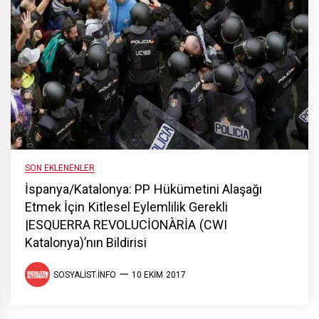
SON EKLENENLER
İspanya/Katalonya: PP Hükümetini Alaşağı
Etmek İçin Kitlesel Eylemlilik Gerekli
|ESQUERRA REVOLUCİONÀRİA (CWI
Katalonya)’nın Bildirisi
SOSYALIST.INFO
10 EKIM 2017