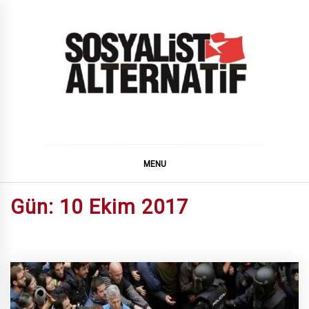
Skip
to
content
SOSYALiST ALTERNATiF
MENU
Gün:
10 Ekim 2017