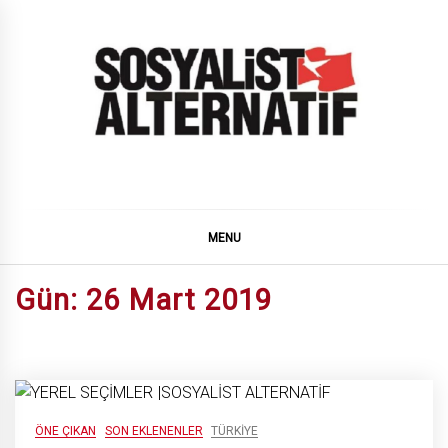
Skip
to
content
SOSYALiST ALTERNATiF
MENU
Gün:
26 Mart 2019
ÖNE ÇIKAN
SON EKLENENLER
TÜRKIYE