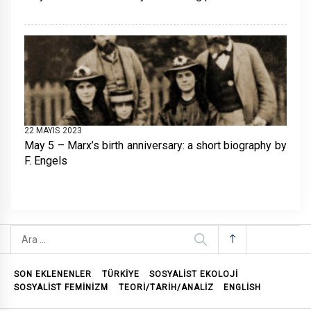
22 MAYIS 2023
May 5 – Marx’s birth anniversary: a short biography by
F. Engels
Arama:
SON EKLENENLER
TÜRKİYE
SOSYALIST EKOLOJI
SOSYALIST FEMINIZM
TEORI/TARIH/ANALIZ
ENGLISH