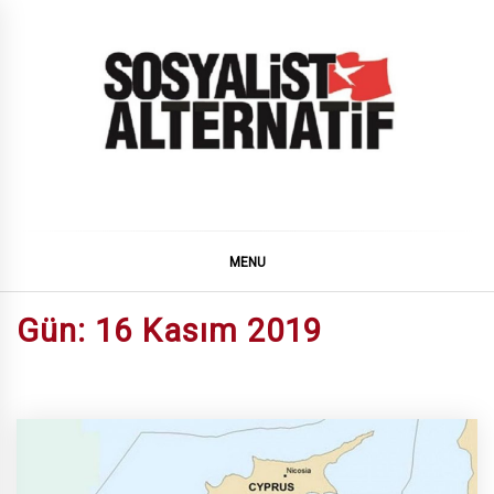
Skip
to
content
SOSYALiST ALTERNATiF
MENU
Gün:
16 Kasım 2019