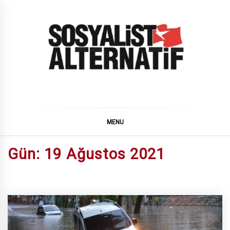
Skip
to
content
SOSYALiST ALTERNATiF
MENU
Gün:
19 Ağustos 2021