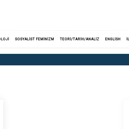
F
OLOJI
SOSYALIST FEMINIZM
TEORI/TARIH/ANALIZ
ENGLISH
İ