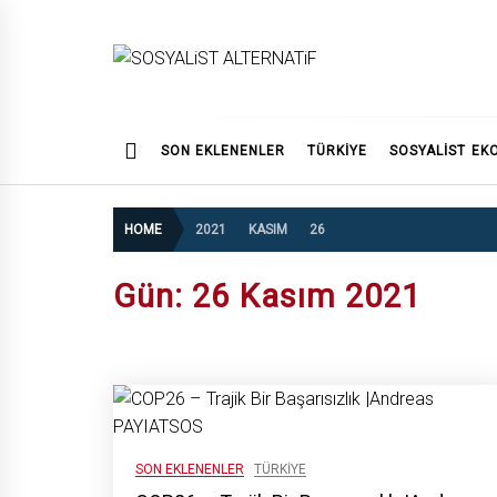
Skip
to
content
SOSYALiST ALTERNATi
SON EKLENENLER
TÜRKİYE
SOSYALIST EK
HOME
2021
KASIM
26
Gün:
26 Kasım 2021
SON EKLENENLER
TÜRKIYE