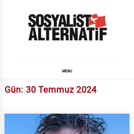
Skip
to
content
SOSYALiST ALTERNATiF
MENU
Gün:
30 Temmuz 2024