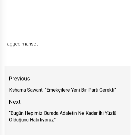
Tagged
manset
Yazı
Previous
gezinmesi
Kshama Sawant: “Emekçilere Yeni Bir Parti Gerekli”
Previous
post:
Next
“Bugün Hepimiz Burada Adaletin Ne Kadar İki Yüzlü
Next
Olduğunu Hatırlıyoruz”
post: