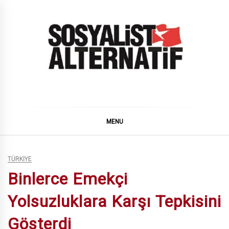
Skip
to
content
SOSYALiST ALTERNATiF
MENU
TÜRKIYE
Binlerce Emekçi
Yolsuzluklara Karşı Tepkisini
Gösterdi