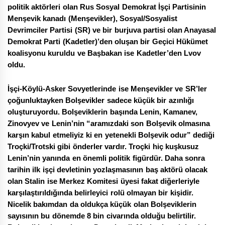
politik aktörleri olan Rus Sosyal Demokrat İşçi Partisinin
Menşevik kanadı (Menşevikler), Sosyal/Sosyalist
Devrimciler Partisi (SR) ve bir burjuva partisi olan Anayasal
Demokrat Parti (Kadetler)’den oluşan bir Geçici Hükümet
koalisyonu kuruldu ve Başbakan ise Kadetler’den Lvov
oldu.
İşçi-Köylü-Asker Sovyetlerinde ise Menşevikler ve SR’ler
çoğunluktayken Bolşevikler sadece küçük bir azınlığı
oluşturuyordu. Bolşeviklerin başında Lenin, Kamanev,
Zinovyev ve Lenin’nin “aramızdaki son Bolşevik olmasına
karşın kabul etmeliyiz ki en yetenekli Bolşevik odur” dediği
Troçki/Trotski gibi önderler vardır. Troçki hiç kuşkusuz
Lenin’nin yanında en önemli politik figürdür. Daha sonra
tarihin ilk işçi devletinin yozlaşmasının baş aktörü olacak
olan Stalin ise Merkez Komitesi üyesi fakat diğerleriyle
karşılaştırıldığında belirleyici rolü olmayan bir kişidir.
Nicelik bakımdan da oldukça küçük olan Bolşeviklerin
sayısının bu dönemde 8 bin civarında olduğu belirtilir.