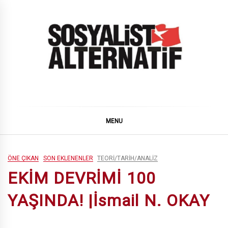
Skip
to
content
SOSYALiST ALTERNATiF
MENU
ÖNE ÇIKAN
SON EKLENENLER
TEORI/TARIH/ANALIZ
EKİM DEVRİMİ 100
YAŞINDA! |İsmail N. OKAY