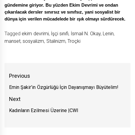
gündemine giriyor. Bu yüzden Ekim Devrimi ve ondan
çıkarılacak dersler sınırsız ve sınıfsız, yani sosyalist bir
dünya için verilen mücadelede bir ışık olmayı sürdürecek.
Tagged
ekim devrimi
,
İşçi sınıfı
,
İsmail N. Okay
,
Lenin
,
manset
,
sosyalizm
,
Stalinizm
,
Troçki
Yazı
Previous
gezinmesi
Emin Şakir’in Özgürlüğü İçin Dayanışmayı Büyütelim!
Previous
post:
Next
Kadınların Ezilmesi Üzerine |CWI
Next
post: