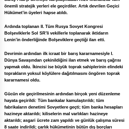
önemli stratejik yerleri ele geçirdiler. Artık devrilen Geçici
Hükümet’in üyeleri hapse atıldı.
Ardında toplanan II. Tüm Rusya Sovyet Kongresi
Bolşeviklerle Sol SR’li vekillerle toplanarak iktidarın
Lenin’in önderliğinde Bolşeviklere geçtiği ilan etti.
Devrimin ardından ilk icraat bir barış kararnamesiyle I.
Dünya Savaşından çekinildiğini ilan etmek ve barış çağrısı
yapmak oldu. İkincisi ise büyük toprak sahiplerinin elindeki
toprakların yoksul köylülere dağıtılmasını öngören toprak
kararnamesi oldu.
Gücün ele geçirilmesinin ardından birçok yeni düzenleme
hayata geçirildi
:
Tüm bankalar kamulaştırıldı; tüm
fabrikaların denetimi Sovyetlere geçti; tüm banka hesapları
hazineye aktarıldı; kiliselerin mal varlıkları hazineye
aktarıldı; asgari ücrete zam yapıldı ve günlük çalışma süresi
8 saate indirildi; çarlık hükümetinin bütün dış borçları