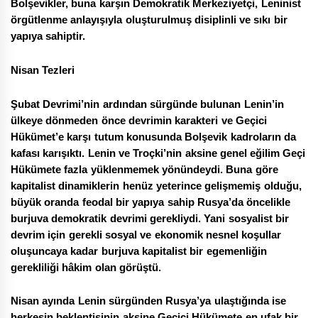
Bolşevikler, buna karşın Demokratik Merkeziyetçi, Leninist
örgütlenme anlayışıyla oluşturulmuş disiplinli ve sıkı bir
yapıya sahiptir.
Nisan Tezleri
Şubat Devrimi’nin ardından sürgünde bulunan Lenin’in
ülkeye dönmeden önce devrimin karakteri ve Geçici
Hükümet’e karşı tutum konusunda Bolşevik kadroların da
kafası karışıktı. Lenin ve Troçki’nin aksine genel eğilim Geçi
Hükümete fazla yüklenmemek yönündeydi. Buna göre
kapitalist dinamiklerin henüz yeterince gelişmemiş olduğu,
büyük oranda feodal bir yapıya sahip Rusya’da öncelikle
burjuva demokratik devrimi gerekliydi. Yani sosyalist bir
devrim için gerekli sosyal ve ekonomik nesnel koşullar
oluşuncaya kadar burjuva kapitalist bir egemenliğin
gerekliliği hâkim olan görüştü.
Nisan ayında Lenin sürgünden Rusya’ya ulaştığında ise
herkesin beklentisinin aksine Geçici Hükümete en ufak bir