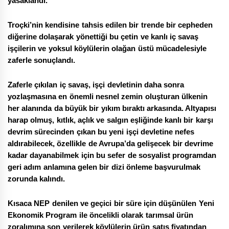
yasaklandı.
Troçki’nin kendisine tahsis edilen bir trende bir cepheden
diğerine dolaşarak yönettiği bu çetin ve kanlı iç savaş
işçilerin ve yoksul köylülerin olağan üstü mücadelesiyle
zaferle sonuçlandı.
Zaferle çıkılan iç savaş, işçi devletinin daha sonra
yozlaşmasına en önemli nesnel zemin oluşturan ülkenin
her alanında da büyük bir yıkım bıraktı arkasında. Altyapısı
harap olmuş, kıtlık, açlık ve salgın eşliğinde kanlı bir karşı
devrim sürecinden çıkan bu yeni işçi devletine nefes
aldırabilecek, özellikle de Avrupa’da gelişecek bir devrime
kadar dayanabilmek için bu sefer de sosyalist programdan
geri adım anlamına gelen bir dizi önleme başvurulmak
zorunda kalındı.
Kısaca NEP denilen ve geçici bir süre için düşünülen Yeni
Ekonomik Program ile öncelikli olarak tarımsal ürün
zoralımına son verilerek köylülerin ürün satış fiyatından