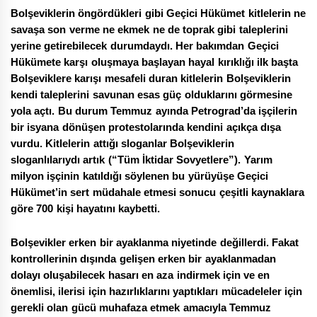
Bolşeviklerin öngördükleri gibi Geçici Hükümet kitlelerin ne
savaşa son verme ne ekmek ne de toprak gibi taleplerini
yerine getirebilecek durumdaydı. Her bakımdan Geçici
Hükümete karşı oluşmaya başlayan hayal kırıklığı ilk başta
Bolşeviklere karışı mesafeli duran kitlelerin Bolşeviklerin
kendi taleplerini savunan esas güç olduklarını görmesine
yola açtı. Bu durum Temmuz ayında Petrograd’da işçilerin
bir isyana dönüşen protestolarında kendini açıkça dışa
vurdu. Kitlelerin attığı sloganlar Bolşeviklerin
sloganlılarıydı artık (“Tüm İktidar Sovyetlere”). Yarım
milyon işçinin katıldığı söylenen bu yürüyüşe Geçici
Hükümet’in sert müdahale etmesi sonucu çeşitli kaynaklara
göre 700 kişi hayatını kaybetti.
Bolşevikler erken bir ayaklanma niyetinde değillerdi. Fakat
kontrollerinin dışında gelişen erken bir ayaklanmadan
dolayı oluşabilecek hasarı en aza indirmek için ve en
önemlisi, ilerisi için hazırlıklarını yaptıkları mücadeleler için
gerekli olan gücü muhafaza etmek amacıyla Temmuz