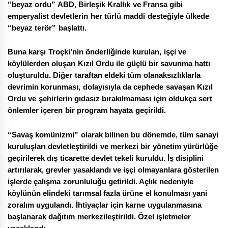
“beyaz ordu” ABD, Birleşik Krallık ve Fransa gibi
emperyalist devletlerin her türlü maddi desteğiyle ülkede
“beyaz terör” başlattı.
Buna karşı Troçki’nin önderliğinde kurulan, işçi ve
köylülerden oluşan Kızıl Ordu ile güçlü bir savunma hattı
oluşturuldu. Diğer taraftan eldeki tüm olanaksızlıklarla
devrimin korunması, dolayısıyla da cephede savaşan Kızıl
Ordu ve şehirlerin gıdasız bırakılmaması için oldukça sert
önlemler içeren bir program hayata geçirildi.
“Savaş komünizmi” olarak bilinen bu dönemde, tüm sanayi
kuruluşları devletleştirildi ve merkezi bir yönetim yürürlüğe
geçirilerek dış ticarette devlet tekeli kuruldu. İş disiplini
artırılarak, grevler yasaklandı ve işçi olmayanlara gösterilen
işlerde çalışma zorunluluğu getirildi. Açlık nedeniyle
köylünün elindeki tarımsal fazla ürüne el konulması yani
zoralım uygulandı. İhtiyaçlar için karne uygulanmasına
başlanarak dağıtım merkezileştirildi. Özel işletmeler