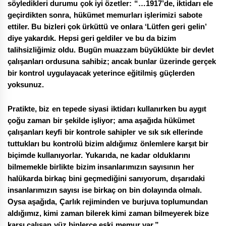
söyledikleri durumu çok iyi özetler: “…1917’de, iktidarı ele
geçirdikten sonra, hükümet memurları işlerimizi sabote
ettiler. Bu bizleri çok ürküttü ve onlara ‘Lütfen geri gelin’
diye yakardık. Hepsi geri geldiler ve bu da bizim
talihsizliğimiz oldu. Bugün muazzam büyüklükte bir devlet
çalışanları ordusuna sahibiz; ancak bunlar üzerinde gerçek
bir kontrol uygulayacak yeterince eğitilmiş güçlerden
yoksunuz.
Pratikte, biz en tepede siyasi iktidarı kullanırken bu aygıt
çoğu zaman bir şekilde işliyor; ama aşağıda hükümet
çalışanları keyfi bir kontrole sahipler ve sık sık ellerinde
tuttukları bu kontrolü bizim aldığımız önlemlere karşıt bir
biçimde kullanıyorlar. Yukarıda, ne kadar olduklarını
bilmemekle birlikte bizim insanlarımızın sayısının her
halükarda birkaç bini geçmediğini sanıyorum, dışarıdaki
insanlarımızın sayısı ise birkaç on bin dolayında olmalı.
Oysa aşağıda, Çarlık rejiminden ve burjuva toplumundan
aldığımız, kimi zaman bilerek kimi zaman bilmeyerek bize
karşı çalışan yüz binlerce eski memur var.”