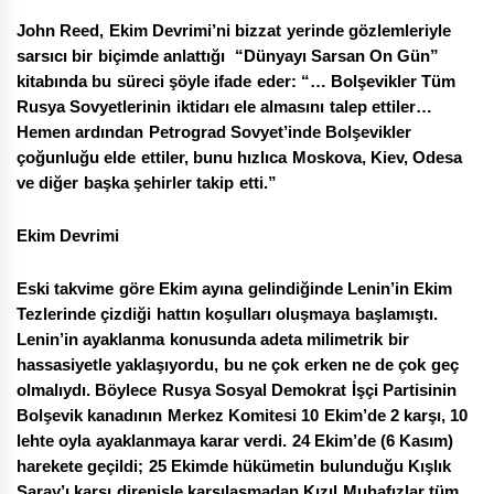
John Reed, Ekim Devrimi’ni bizzat yerinde gözlemleriyle
sarsıcı bir biçimde anlattığı “Dünyayı Sarsan On Gün”
kitabında bu süreci şöyle ifade eder: “… Bolşevikler Tüm
Rusya Sovyetlerinin iktidarı ele almasını talep ettiler…
Hemen ardından Petrograd Sovyet’inde Bolşevikler
çoğunluğu elde ettiler, bunu hızlıca Moskova, Kiev, Odesa
ve diğer başka şehirler takip etti.”
Ekim Devrimi
Eski takvime göre Ekim ayına gelindiğinde Lenin’in Ekim
Tezlerinde çizdiği hattın koşulları oluşmaya başlamıştı.
Lenin’in ayaklanma konusunda adeta milimetrik bir
hassasiyetle yaklaşıyordu, bu ne çok erken ne de çok geç
olmalıydı. Böylece Rusya Sosyal Demokrat İşçi Partisinin
Bolşevik kanadının Merkez Komitesi 10 Ekim’de 2 karşı, 10
lehte oyla ayaklanmaya karar verdi. 24 Ekim’de (6 Kasım)
harekete geçildi; 25 Ekimde hükümetin bulunduğu Kışlık
Saray’ı karşı direnişle karşılaşmadan Kızıl Muhafızlar tüm