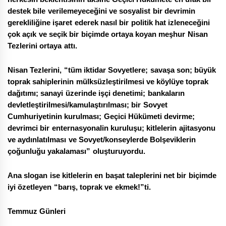
destek bile verilemeyeceğini ve sosyalist bir devrimin
gerekliliğine işaret ederek nasıl bir politik hat izleneceğini
çok açık ve seçik bir biçimde ortaya koyan meşhur Nisan
Tezlerini ortaya attı.
Nisan Tezlerini, “tüm iktidar Sovyetlere; savaşa son; büyük
toprak sahiplerinin mülksüzleştirilmesi ve köylüye toprak
dağıtımı; sanayi üzerinde işçi denetimi; bankaların
devletleştirilmesi/kamulaştırılması; bir Sovyet
Cumhuriyetinin kurulması; Geçici Hükümeti devirme;
devrimci bir enternasyonalin kuruluşu; kitlelerin ajitasyonu
ve aydınlatılması ve Sovyet/konseylerde Bolşeviklerin
çoğunluğu yakalaması” oluşturuyordu.
Ana slogan ise kitlelerin en başat taleplerini net bir biçimde
iyi özetleyen “barış, toprak ve ekmek!”ti.
Temmuz Günleri