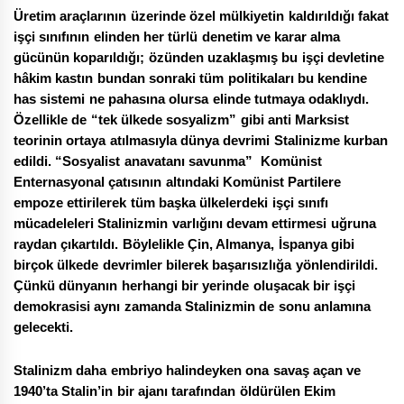
Üretim araçlarının üzerinde özel mülkiyetin kaldırıldığı fakat
işçi sınıfının elinden her türlü denetim ve karar alma
gücünün koparıldığı; özünden uzaklaşmış bu işçi devletine
hâkim kastın bundan sonraki tüm politikaları bu kendine
has sistemi ne pahasına olursa elinde tutmaya odaklıydı.
Özellikle de “tek ülkede sosyalizm” gibi anti Marksist
teorinin ortaya atılmasıyla dünya devrimi Stalinizme kurban
edildi. “Sosyalist anavatanı savunma” Komünist
Enternasyonal çatısının altındaki Komünist Partilere
empoze ettirilerek tüm başka ülkelerdeki işçi sınıfı
mücadeleleri Stalinizmin varlığını devam ettirmesi uğruna
raydan çıkartıldı. Böylelikle Çin, Almanya, İspanya gibi
birçok ülkede devrimler bilerek başarısızlığa yönlendirildi.
Çünkü dünyanın herhangi bir yerinde oluşacak bir işçi
demokrasisi aynı zamanda Stalinizmin de sonu anlamına
gelecekti.
Stalinizm daha embriyo halindeyken ona savaş açan ve
1940’ta Stalin’in bir ajanı tarafından öldürülen Ekim