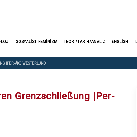
F
OLOJI
SOSYALIST FEMINIZM
TEORI/TARIH/ANALIZ
ENGLISH
İ
NG |PER-ÅKE WESTERLUND
ren Grenzschließung |Per-