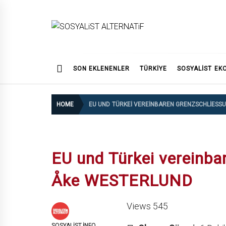
Skip
to
content
SOSYALiST ALTERNATi
SON EKLENENLER
TÜRKİYE
SOSYALIST EK
HOME
EU UND TÜRKEI VEREINBAREN GRENZSCHLIESSU
EU und Türkei vereinba
Åke WESTERLUND
Views 545
SOSYALIST.INFO