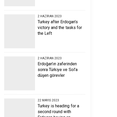
2 HAZIRAN 2023
Turkey after Erdogan’s
victory and the tasks for
the Left
2 HAZIRAN 2023
Erdoğan’ın zaferinden
sonra Türkiye ve Sol’a
düşen görevler
22 MAYIS 2023
Turkey is heading for a
second round with