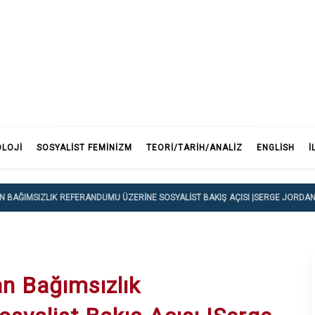
F
OLOJI
SOSYALIST FEMINIZM
TEORI/TARIH/ANALIZ
ENGLISH
İ
AN BAĞIMSIZLIK REFERANDUMU ÜZERINE SOSYALIST BAKIŞ AÇISI |SERGE JORDA
an Bağımsızlık