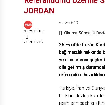
Referandumu Üzerine So
JORDAN
Views 660
SOSYALIST.INFO
Okuma Süresi
9 Daki
22 EYLÜL 2017
25 Eylül’de Irak’ın Kü
bağımsızlık hakkında b
ve uluslararası güçler b
dile getirmiş durumda
referandum hazırlıkları
Türkiye, İran ve Suriy
bir Kürt devleti kurulm
rejimlerin baskısı altı