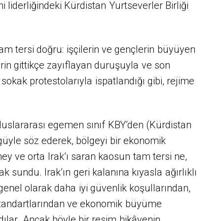
 liderliğindeki Kürdistan Yurtseverler Birliği
tam tersi doğru: işçilerin ve gençlerin büyüyen
erin gittikçe zayıflayan duruşuyla ve son
n sokak protestolarıyla ispatlandığı gibi, rejime
uluslararası egemen sınıf KBY’den (Kürdistan
güyle söz ederek, bölgeyi bir ekonomik
y ve orta Irak’ı saran kaosun tam tersi ne,
rak sundu. Irak’ın geri kalanına kıyasla ağırlıklı
 genel olarak daha iyi güvenlik koşullarından,
tandartlarından ve ekonomik büyüme
ılar. Ancak böyle bir resim hikâyenin