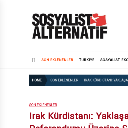
Skip
to
content
SOSYALiST ALTERNATi
SON EKLENENLER
TÜRKİYE
SOSYALIST EK
HOME
SON EKLENENLER
IRAK KÜRDISTANI: YAKLAŞ
SON EKLENENLER
Irak Kürdistanı: Yaklaş