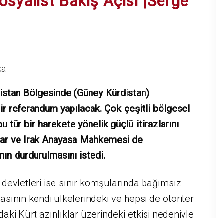
syalist Bakış Açısı |Serge
ka
rdistan Bölgesinde (Güney Kürdistan)
ir referandum yapılacak. Çok çeşitli bölgesel
u tür bir harekete yönelik güçlü itirazlarını
lar ve Irak Anayasa Mahkemesi de
nın durdurulmasını istedi.
e devletleri ise sınır komşularında bağımsız
asının kendi ülkelerindeki ve hepsi de otoriter
ndaki Kürt azınlıklar üzerindeki etkisi nedeniyle