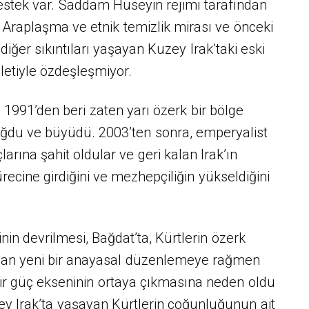
 destek var. Saddam Hüseyin rejimi tarafından
 Araplaşma ve etnik temizlik mirası ve önceki
iğer sıkıntıları yaşayan Kuzey Irak’taki eski
vletiyle özdeşleşmiyor.
, 1991’den beri zaten yarı özerk bir bölge
oğdu ve büyüdü. 2003’ten sonra, emperyalist
arına şahit oldular ve geri kalan Irak’ın
recine girdiğini ve mezhepçiliğin yükseldiğini
in devrilmesi, Bağdat’ta, Kürtlerin özerk
ıyan yeni bir anayasal düzenlemeye rağmen
 bir güç ekseninin ortaya çıkmasına neden oldu
ey Irak’ta yaşayan Kürtlerin çoğunluğunun ait