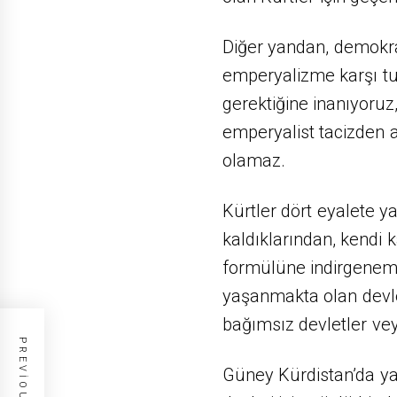
Diğer yandan, demokrat
emperyalizme karşı tut
gerektiğine inanıyoru
emperyalist tacizden 
olamaz.
Kürtler dört eyalete ya
kaldıklarından, kendi 
formülüne indirgeneme
yaşanmakta olan devlet
bağımsız devletler veya
Güney Kürdistan’da ya