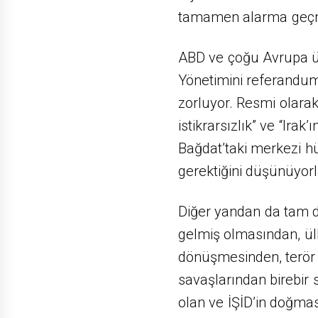
tamamen alarma geçm
ABD ve çoğu Avrupa ül
Yönetimini referandumu
zorluyor. Resmi olarak 
istikrarsızlık” ve “Ira
Bağdat’taki merkezi hü
gerektiğini düşünüyorl
Diğer yandan da tam da
gelmiş olmasından, ül
dönüşmesinden, terör 
savaşlarından birebir
olan ve İŞİD’in doğmas