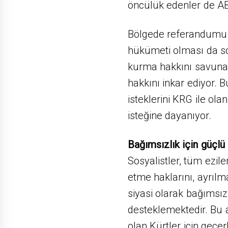
öncülük edenler de ABD
Bölgede referandumu d
hükümeti olması da son
kurma hakkını savunan
hakkını inkar ediyor. Bu
isteklerini KRG ile olan
isteğine dayanıyor.
Bağımsızlık için güçlü
Sosyalistler, tüm ezilen
etme haklarını, ayrılm
siyasi olarak bağımsı
desteklemektedir. Bu 
olan Kürtler için geçerl