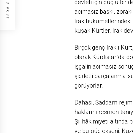
PREVIOUS POST
devleti için güçlü bir
acımasız baskı, zoraki
Irak hükümetlerindeki d
kuşak Kürtler, Irak de
Birçok genç Iraklı Kürt
olarak Kürdistan’da d
işgalin acımasız sonuçl
şiddetli parçalanma sü
görüyorlar.
Dahası, Saddam rejimin
haklarını resmen tan
Şii hâkimiyeti altında
ve bu güç ekseni, Kuz