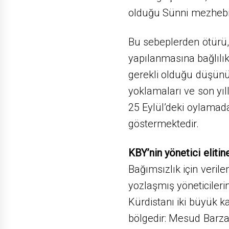
olduğu Sünni mezhebin
Bu sebeplerden ötürü, 
yapılanmasına bağlılı
gerekli olduğu düşünü
yoklamaları ve son yıl
25 Eylül’deki oylamada
göstermektedir.
KBY’nin yönetici elitin
Bağımsızlık için verile
yozlaşmış yöneticilerin
Kürdistanı iki büyük k
bölgedir: Mesud Barzan