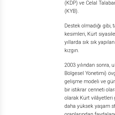
(KDP) ve Celal Talabani
(KYB).
Destek olmadığı gibi, 
kesimleri, Kürt siyasil
yıllarda sık sık yapıla
kızgın.
2003 yılından sonra, 
Bölgesel Yönetimi) öv
gelişme modeli ve güne
bir istikrar cenneti ola
olarak Kürt vilâyetleri
daha yüksek yaşam s
oranlarından faydaland