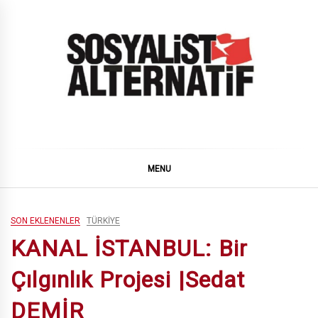
Skip
to
content
SOSYALiST ALTERNATiF
MENU
SON EKLENENLER
TÜRKIYE
KANAL İSTANBUL: Bir
Çılgınlık Projesi |Sedat
DEMİR