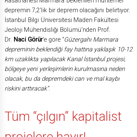
Rasathanesi Marmara beklenilen muhtemel
depremin 7,2’lik bir deprem olacağını belirtiyor.
İstanbul Bilgi Üniversitesi Maden Fakültesi
Jeoloji Mühendisliği Bölümü’nden Prof.
Dr.
Naci Görür
’e göre “
Güzergahı Marmara
depreminin beklendiği fay hattına yaklaşık 10-12
km uzaklıkta yapılacak Kanal İstanbul projesi,
bölgeye yeni yerleşimlerin kurulmasına neden
olacak, bu da depremdeki can ve mal kaybı
riskini arttıracak”
.
Tüm “çılgın” kapitalist
projelere hayır!