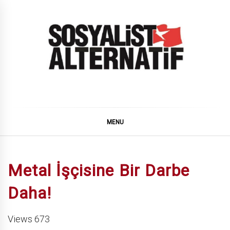
Skip
to
content
SOSYALiST ALTERNATiF
MENU
Metal İşçisine Bir Darbe
Daha!
Views 673