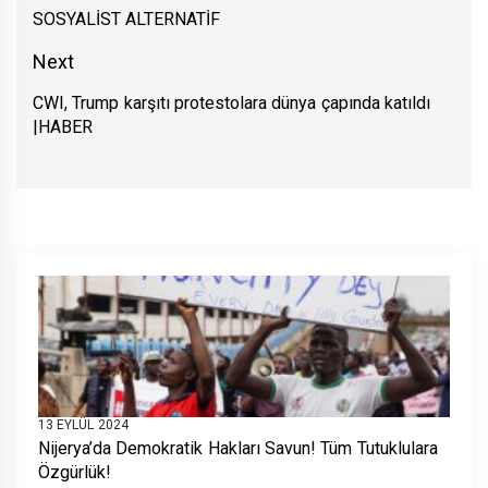
gezinmesi
SOSYALİST ALTERNATİF
Previous
post:
Next
CWI, Trump karşıtı protestolara dünya çapında katıldı
Next
|HABER
post:
13 EYLÜL 2024
Nijerya’da Demokratik Hakları Savun! Tüm Tutuklulara
Özgürlük!