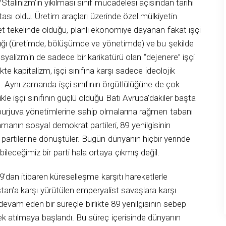
alinizm’in yıkılması sınıf mücadelesi açısından tarihi
tası oldu. Üretim araçları üzerinde özel mülkiyetin
evlet tekelinde olduğu, planlı ekonomiye dayanan fakat işçi
dığı (üretimde, bölüşümde ve yönetimde) ve bu şekilde
syalizmin de sadece bir karikatürü olan “dejenere” işçi
rlikte kapitalizm, işçi sınıfına karşı sadece ideolojik
ı. Aynı zamanda işçi sınıfının örgütlülüğüne de çok
ikle işçi sınıfının güçlü olduğu Batı Avrupa’dakiler başta
burjuva yönetimlerine sahip olmalarına rağmen tabanı
n zamanın sosyal demokrat partileri, 89 yenilgisinin
artilerine dönüştüler. Bugün dünyanın hiçbir yerinde
iyebileceğimiz bir parti hala ortaya çıkmış değil.
99’dan itibaren küreselleşme karşıtı hareketlerle
tan’a karşı yürütülen emperyalist savaşlara karşı
devam eden bir süreçle birlikte 89 yenilgisinin sebep
ek atılmaya başlandı. Bu süreç içerisinde dünyanın