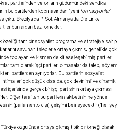
krat partilerinden ve onların güdümündeki sendika
arının bu partilerden kopmasından “yeni
formasyonlar
”
aya çıktı. Brezilya’da P-Sol; Almanya’da Die Linke;
rtiler bunlardan bazı örnekler.
k özelliği tam bir sosyalist programa ve stratejiye sahip
ıkarlarını savunan taleplerle ortaya çıkmış, genellikle çok
esinde toplayan ve kısmen de kitleselleşebilmiş partiler
mlar tam olarak işçi partileri olmasalar da talep, söylem
erli partilerden ayrılıyorlar. Bu partilerin sosyalist
ihtimalleri çok düşük olsa da, çok devinimli ve dinamik
esi içerisinde gerçek bir işçi partisinin ortaya çıkması
ilirler. Diğer taraftan bu partilerin akıbetinin ne yönde
esinin (parlamento dışı) gelişimi belirleyecektir (“her şey
ürkiye özgülünde ortaya çıkmış tipik bir örneği olarak