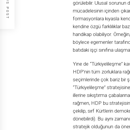
PREVIOUS POST
görülebilir. Ulusal sorunun
mücadelesinin içinden çıka
formasyonlara kıyasla kendi
kendine özgü farklılıklar b
handikap olabiliyor. Örneğin
böylece egemenler tarafınd
batıdaki işçi sınıfına ulaş
Yine de “Türkiyelileşme” kav
HDP’nin tüm zorluklara rağ
seçimlerinde çok bariz bir ş
“Türkiyelileşme” stratejisi
illerine sıkıştırma çabaları
rağmen, HDP bu stratejisi
çekilip, sırf Kürtlerin demo
dönebilirdi). Bu aynı zamand
stratejik olduğunun da öneml