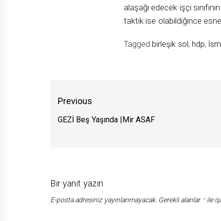
alaşağı edecek işçi sınıfının
taktik ise olabildiğince esne
Tagged
birleşik sol
,
hdp
,
İsm
Yazı
Previous
gezinmesi
GEZİ Beş Yaşında |Mir ASAF
Previous
post:
Bir yanıt yazın
E-posta adresiniz yayınlanmayacak.
Gerekli alanlar
*
ile i