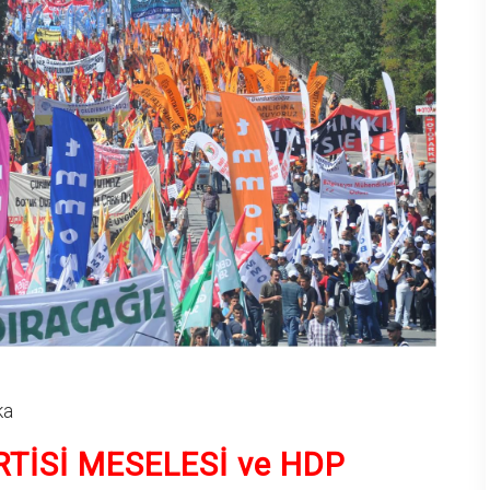
ka
RTİSİ MESELESİ ve HDP