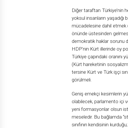
Diğer taraftan Türkiye’nin 
yoksul insanların yaşadığı b
mücadelesine dahil etmek (s
önünde üstesinden gelmesi 
demokratik haklar sorunu d
HDP’nin Kürt illerinde oy po
Türkiye çapındaki oranını y
(Kürt hareketinin sosyalizm i
tersine Kürt ve Türk işçi sını
görülmeli.
Geniş emekçi kesimlerin yüz
olabilecek, parlamento içi ve
yeni formasyonlar olsun ister
meseledir. Bu bağlamda “strat
sınıfının kendisinin kurduğu