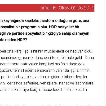
İsmail N. Okay, 09.06.2019
n kaynağında kapitalist sistem olduğuna göre, ona
syalist bir programla olur. HDP sosyalist bir
eğil ve partide sosyalist bir çizgiye sahip olamayan
alde neden HDP?
eri ona karşı işçi sınıfının mücadelesi de hep var oldu.
 içerisinde gelişerek daha derli toplu bir hale geldi. Daha
amadan sonra patronlara karşı işçi sınıfının daha çok
k gücünü temsil eden sendikaların yanında işçi sınıfının
 partileri ortaya çıktı ve bunlar giderek kitleselleştiler.
arihi içerisinde zaferlere, yenilgilere, ihanet ve sapmalara
 partileri sömürüye karşı mücadelede hep merkezi bir