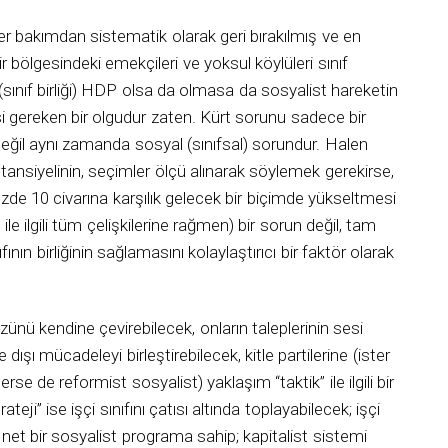
her bakımdan sistematik olarak geri bırakılmış ve en
ir bölgesindeki emekçileri ve yoksul köylüleri sınıf
ınıf birliği) HDP olsa da olmasa da sosyalist hareketin
gereken bir olgudur zaten. Kürt sorunu sadece bir
eğil aynı zamanda sosyal (sınıfsal) sorundur. Halen
tansiyelinin, seçimler ölçü alınarak söylemek gerekirse,
üzde 10 civarına karşılık gelecek bir biçimde yükseltmesi
le ilgili tüm çelişkilerine rağmen) bir sorun değil, tam
fının birliğinin sağlamasını kolaylaştırıcı bir faktör olarak
ünü kendine çevirebilecek, onların taleplerinin sesi
 dışı mücadeleyi birleştirebilecek, kitle partilerine (ister
se de reformist sosyalist) yaklaşım “taktik” ile ilgili bir
eji” ise işçi sınıfını çatısı altında toplayabilecek; işçi
; net bir sosyalist programa sahip; kapitalist sistemi