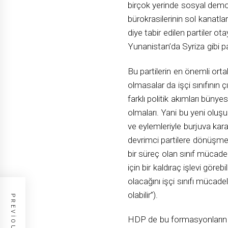
birçok yerinde sosyal demo
bürokrasilerinin sol kanatl
diye tabir edilen partiler ot
Yunanistan’da Syriza gibi pa
Bu partilerin en önemli orta
olmasalar da işçi sınıfının ç
farklı politik akımları büny
olmaları. Yani bu yeni oluşu
ve eylemleriyle burjuva karakt
devrimci partilere dönüşme 
bir süreç olan sınıf mücadel
için bir kaldıraç işlevi göreb
olacağını işçi sınıfı mücadel
olabilir”).
HDP de bu formasyonların T