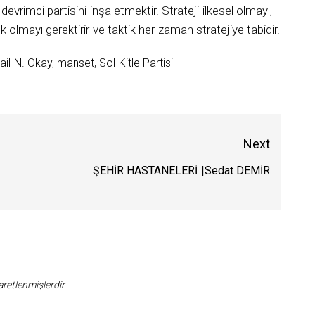
 devrimci partisini inşa etmektir. Strateji ilkesel olmayı,
k olmayı gerektirir ve taktik her zaman stratejiye tabidir.
ail N. Okay
,
manset
,
Sol Kitle Partisi
Next
ŞEHİR HASTANELERİ |Sedat DEMİR
Next
post:
şaretlenmişlerdir