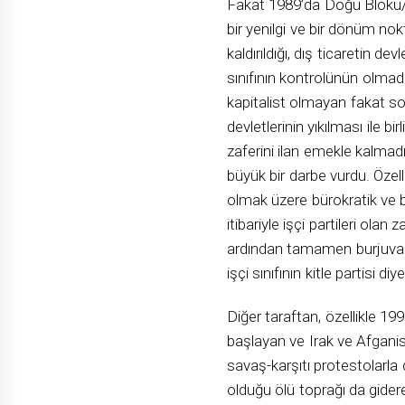
Fakat 1989’da Doğu Bloku/St
bir yenilgi ve bir dönüm nok
kaldırıldığı, dış ticaretin d
sınıfının kontrolünün olma
kapitalist olmayan fakat so
devletlerinin yıkılması ile bi
zaferini ilan emekle kalmad
büyük bir darbe vurdu. Özell
olmak üzere bürokratik ve 
itibariyle işçi partileri ola
ardından tamamen burjuva p
işçi sınıfının kitle partisi d
Diğer taraftan, özellikle 19
başlayan ve Irak ve Afganis
savaş-karşıtı protestolarla 
olduğu ölü toprağı da gider