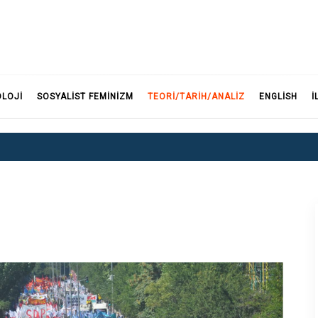
F
OLOJI
SOSYALIST FEMINIZM
TEORI/TARIH/ANALIZ
ENGLISH
İ