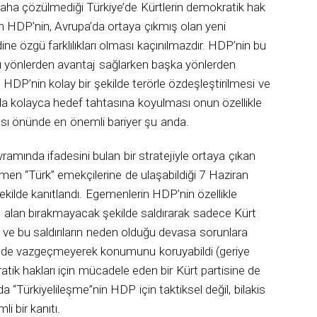
 daha çözülmediği Türkiye’de Kürtlerin demokratik hak
n HDP’nin, Avrupa’da ortaya çıkmış olan yeni
ne özgü farklılıkları olması kaçınılmazdır. HDP’nin bu
azı yönlerden avantaj sağlarken başka yönlerden
, HDP’nin kolay bir şekilde terörle özdeşleştirilmesi ve
a kolayca hedef tahtasına koyulması onun özellikle
ması önünde en önemli bariyer şu anda.
ramında ifadesini bulan bir stratejiyle ortaya çıkan
men “Türk” emekçilerine de ulaşabildiği 7 Haziran
ekilde kanıtlandı. Egemenlerin HDP’nin özellikle
ne alan bırakmayacak şekilde saldırarak sadece Kürt
na ve bu saldırıların neden olduğu devasa sorunlara
nde vazgeçmeyerek konumunu koruyabildi (geriye
kratik hakları için mücadele eden bir Kürt partisine de
a “Türkiyelileşme”nin HDP için taktiksel değil, bilakis
i bir kanıtı.