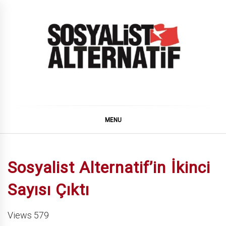
Skip
to
content
SOSYALiST ALTERNATiF
MENU
Sosyalist Alternatif’in İkinci
Sayısı Çıktı
Views 579