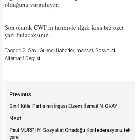
olduğunu vurguluyor.
Son olarak CWI’ın tarihiyle ilgili kısa biz özet
yazı bulacaksınız.
Tagged
2. Sayı
,
Güncel Haberler
,
manset
,
Sosyalist
Alternatif Dergisi
Yazı
Previous
gezinmesi
Sınıf Kitle Partisinin İnşası Elzem |İsmail N. OKAY
Previous
post:
Next
Paul MURPHY: Sosyalist Ortadoğu Konfederasyonu tek
Next
çare
post: