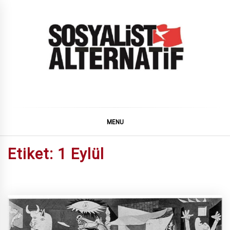
Skip
to
content
SOSYALiST ALTERNATiF
MENU
Etiket:
1 Eylül