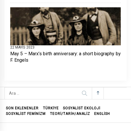
22 MAYIS 2023
May 5 – Marx’s birth anniversary: a short biography by
F. Engels
Arama:
SON EKLENENLER
TÜRKİYE
SOSYALIST EKOLOJI
SOSYALIST FEMINIZM
TEORI/TARIH/ANALIZ
ENGLISH