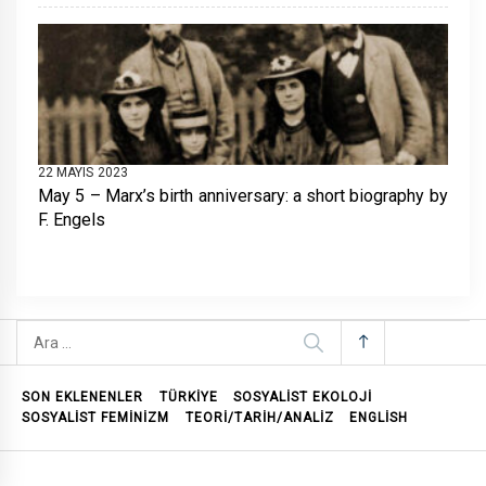
22 MAYIS 2023
May 5 – Marx’s birth anniversary: a short biography by
F. Engels
Arama:
SON EKLENENLER
TÜRKİYE
SOSYALIST EKOLOJI
SOSYALIST FEMINIZM
TEORI/TARIH/ANALIZ
ENGLISH