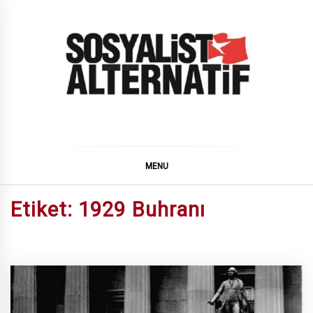
Skip
to
content
SOSYALiST ALTERNATiF
MENU
Etiket:
1929 Buhranı