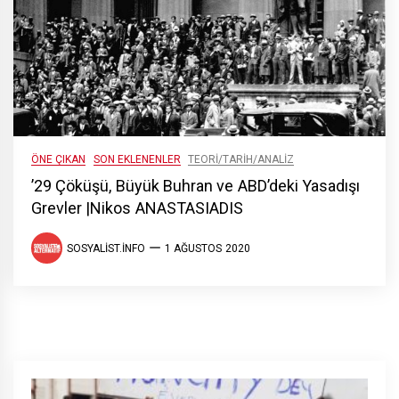
ÖNE ÇIKAN
SON EKLENENLER
TEORI/TARIH/ANALIZ
’29 Çöküşü, Büyük Buhran ve ABD’deki Yasadışı
Grevler |Nikos ANASTASIADIS
SOSYALIST.INFO
1 AĞUSTOS 2020