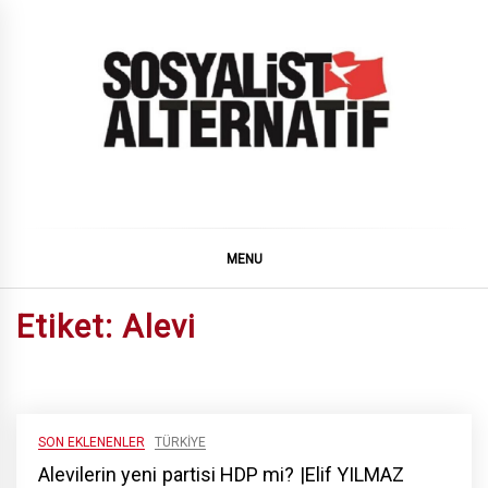
Skip
to
content
SOSYALiST ALTERNATiF
MENU
Etiket:
Alevi
SON EKLENENLER
TÜRKIYE
Alevilerin yeni partisi HDP mi? |Elif YILMAZ