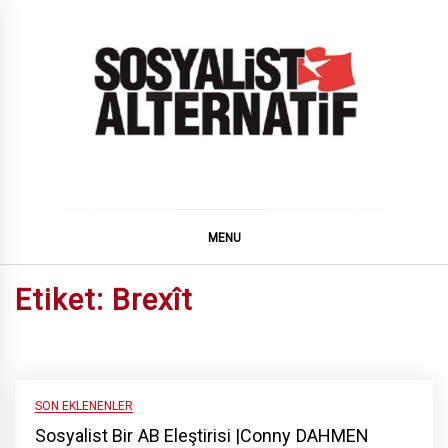
Skip
to
content
SOSYALiST ALTERNATiF
MENU
Etiket:
Brexît
SON EKLENENLER
Sosyalist Bir AB Eleştirisi |Conny DAHMEN