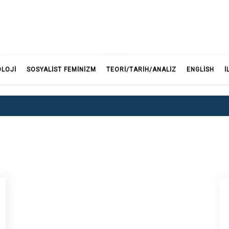
F
OLOJI
SOSYALIST FEMINIZM
TEORI/TARIH/ANALIZ
ENGLISH
İ