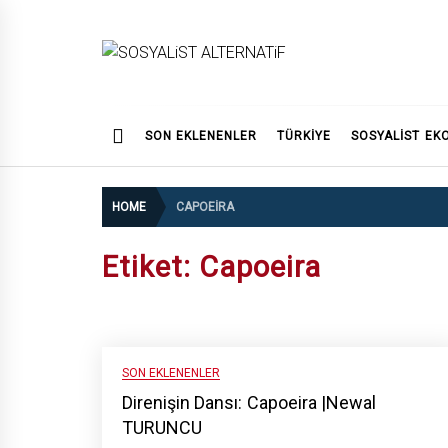
Skip
to
content
SOSYALiST ALTERNATi
SON EKLENENLER
TÜRKİYE
SOSYALIST EK
HOME
CAPOEIRA
Etiket:
Capoeira
SON EKLENENLER
Direnişin Dansı: Capoeira |Newal
TURUNCU