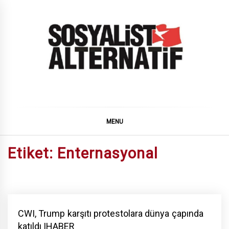
Skip
to
content
SOSYALiST ALTERNATiF
MENU
Etiket:
Enternasyonal
CWI, Trump karşıtı protestolara dünya çapında
katıldı |HABER