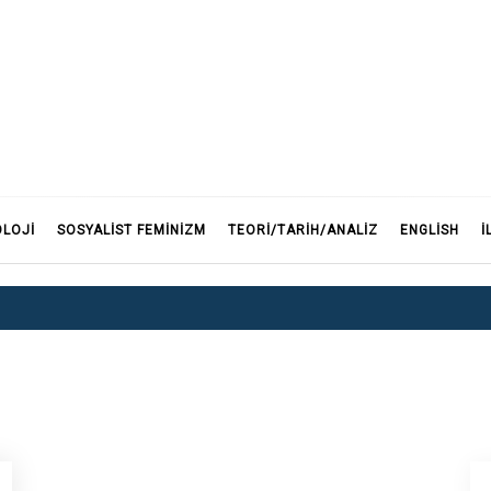
F
OLOJI
SOSYALIST FEMINIZM
TEORI/TARIH/ANALIZ
ENGLISH
İ