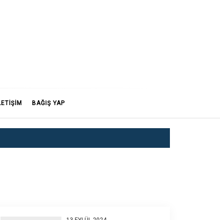
LETİŞİM
BAĞIŞ YAP
13 EYLÜL 2024