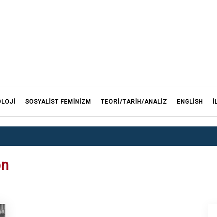
F
OLOJI
SOSYALIST FEMINIZM
TEORI/TARIH/ANALIZ
ENGLISH
İ
on