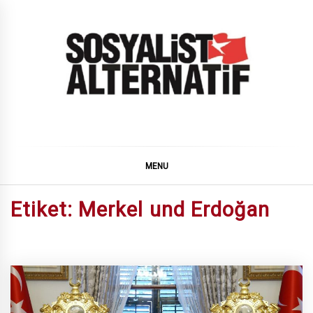
Skip
to
content
SOSYALiST ALTERNATiF
MENU
Etiket:
Merkel und Erdoğan