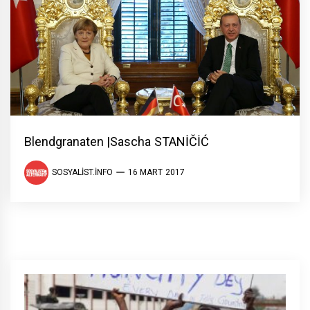
Blendgranaten |Sascha STANİČİĆ
SOSYALIST.INFO
16 MART 2017