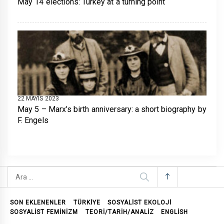
May 14 elections: Turkey at a turning point
22 MAYIS 2023
May 5 – Marx’s birth anniversary: a short biography by
F. Engels
Arama:
SON EKLENENLER
TÜRKİYE
SOSYALIST EKOLOJI
SOSYALIST FEMINIZM
TEORI/TARIH/ANALIZ
ENGLISH