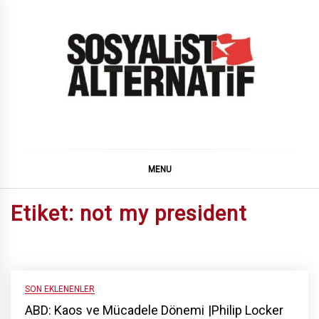
Skip
to
content
SOSYALiST ALTERNATiF
MENU
Etiket:
not my president
SON EKLENENLER
ABD: Kaos ve Mücadele Dönemi |Philip Locker