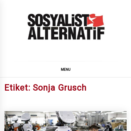
Skip
to
content
SOSYALiST ALTERNATiF
MENU
Etiket:
Sonja Grusch