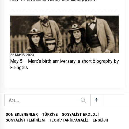
22 MAYIS 2023
May 5 – Marx’s birth anniversary: a short biography by
F. Engels
Arama:
SON EKLENENLER
TÜRKİYE
SOSYALIST EKOLOJI
SOSYALIST FEMINIZM
TEORI/TARIH/ANALIZ
ENGLISH