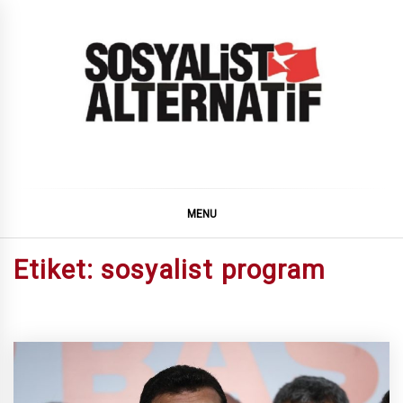
Skip
to
content
SOSYALiST ALTERNATiF
MENU
Etiket:
sosyalist program