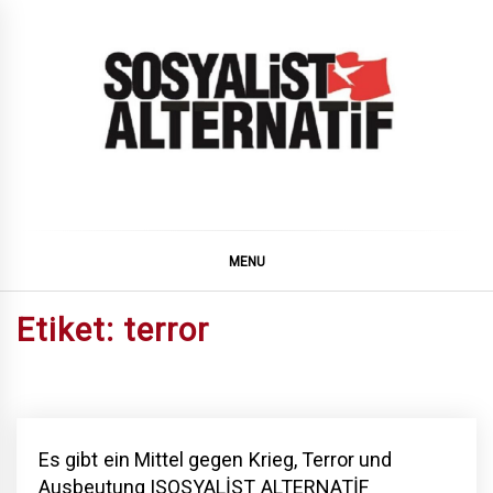
Skip
to
content
SOSYALiST ALTERNATiF
MENU
Etiket:
terror
Es gibt ein Mittel gegen Krieg, Terror und
Ausbeutung |SOSYALİST ALTERNATİF