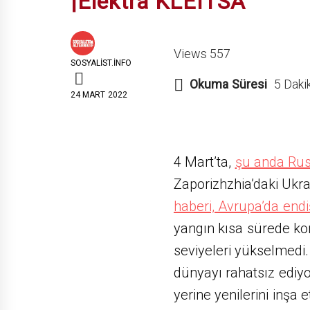
|Elektra KLEITSA
Views 557
SOSYALIST.INFO
Okuma Süresi
5 Daki
24 MART 2022
4 Mart’ta,
şu anda Rus
Zaporizhzhia’daki Ukr
haberi, Avrupa’da end
yangın kısa sürede kont
seviyeleri yükselmedi.
dünyayı rahatsız ediyo
yerine yenilerini inşa 