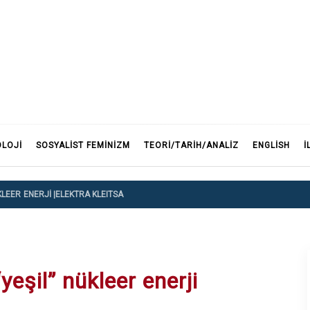
F
OLOJI
SOSYALIST FEMINIZM
TEORI/TARIH/ANALIZ
ENGLISH
İ
KLEER ENERJI |ELEKTRA KLEITSA
eşil” nükleer enerji