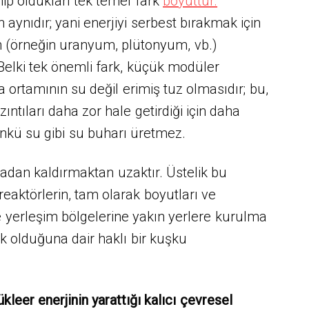
hip oldukları tek temel fark
boyuttur.
 aynıdır; yani enerjiyi serbest bırakmak için
n (örneğin uranyum, plütonyum, vb.)
Belki tek önemli fark, küçük modüler
a ortamının su değil erimiş tuz olmasıdır; bu,
zıntıları daha zor hale getirdiği için daha
çünkü su gibi su buharı üretmez.
rtadan kaldırmaktan uzaktır. Üstelik bu
eaktörlerin, tam olarak boyutları ve
le yerleşim bölgelerine yakın yerlere kurulma
k olduğuna dair haklı bir kuşku
ükleer enerjinin yarattığı kalıcı çevresel