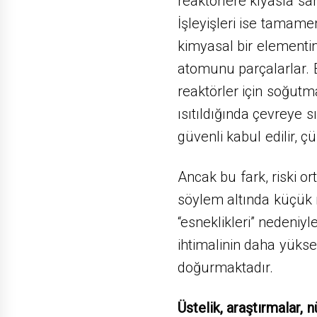
reaktörlere kıyasla sa
İşleyişleri ise tamamen
kimyasal bir elementi
atomunu parçalarlar. 
reaktörler için soğutm
ısıtıldığında çevreye sı
güvenli kabul edilir, 
Ancak bu fark, riski o
söylem altında küçük r
“esneklikleri” nedeniy
ihtimalinin daha yükse
doğurmaktadır.
Üstelik, araştırmalar, n