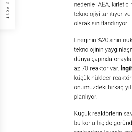
PREVIOUS POST
nedenle IAEA, kirletici
teknolojiyi tanıtıyor ve
olarak sınıflandırıyor.
Enerjinin %20’sinin nük
teknolojinin yaygınlaş
dünya çapında onayla
az 70 reaktör var.
İngi
küçük nükleer reaktö
önümüzdeki birkaç yıl
planlıyor.
Küçük reaktörlerin sav
bu konu hiç de göründü