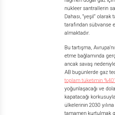
nükleer santrallerin sa
Dahası, “yeşil” olarak
tarafından sübvanse ed
almaktadır.
Bu tartışma, Avrupa’nın
etme bağlamında gerçe
ancak savaş nedeniyle
AB bugünlerde gaz ted
toplam tüketimin %40’
yoğunlaşacağı ve dolay
kapatacağı korkusuyla
ülkelerinin 2030 yılın
tamamen kurtulmak gib