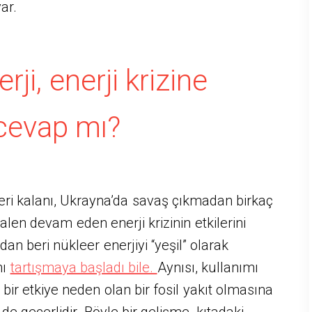
ar.
rji, enerji krizine
cevap mı?
ri kalanı, Ukrayna’da savaş çıkmadan birkaç
len devam eden enerji krizinin etkilerini
ndan beri nükleer enerjiyi “yeşil” olarak
nı
tartışmaya başladı bile.
Aynısı, kullanımı
bir etkiye neden olan bir fosil yakıt olmasına
e geçerlidir. Böyle bir gelişme, kıtadaki