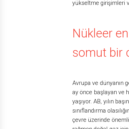
yükseltme girişimleri v
Nükleer ene
somut bir 
Avrupa ve dünyanın ge
ay önce başlayan ve ha
yaşıyor. AB, yılın başı
sınıflandırma olasılığı
çevre üzerinde önemli 
rağmen doğal gaz için d