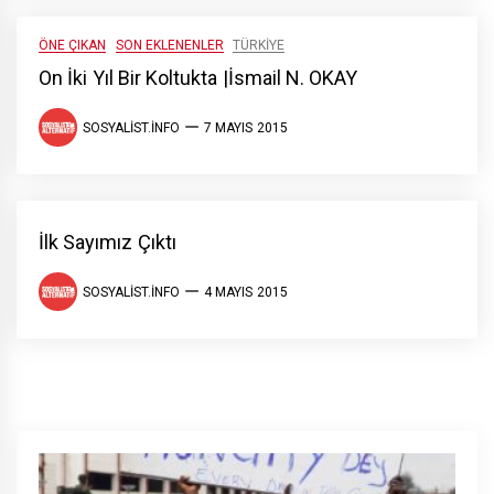
ÖNE ÇIKAN
SON EKLENENLER
TÜRKIYE
On İki Yıl Bir Koltukta |İsmail N. OKAY
SOSYALIST.INFO
7 MAYIS 2015
İlk Sayımız Çıktı
SOSYALIST.INFO
4 MAYIS 2015