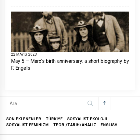
22 MAYIS 2023
May 5 – Marx’s birth anniversary: a short biography by
F. Engels
Arama:
SON EKLENENLER
TÜRKİYE
SOSYALIST EKOLOJI
SOSYALIST FEMINIZM
TEORI/TARIH/ANALIZ
ENGLISH