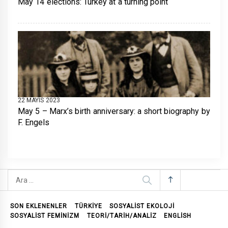
May 14 elections: Turkey at a turning point
22 MAYIS 2023
May 5 – Marx’s birth anniversary: a short biography by
F. Engels
Arama:
SON EKLENENLER
TÜRKİYE
SOSYALIST EKOLOJI
SOSYALIST FEMINIZM
TEORI/TARIH/ANALIZ
ENGLISH