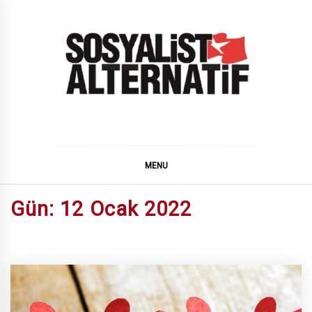
Skip
to
content
SOSYALiST ALTERNATiF
MENU
Gün:
12 Ocak 2022