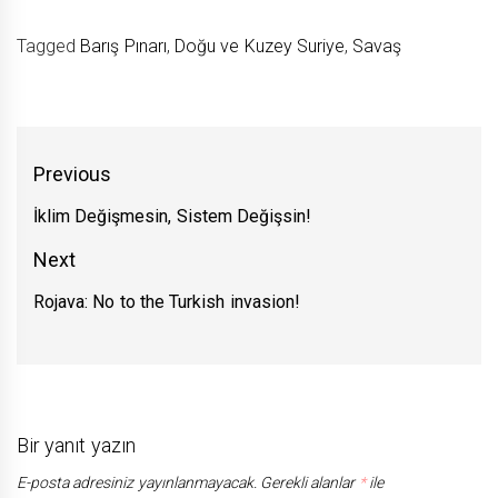
Tagged
Barış Pınarı
,
Doğu ve Kuzey Suriye
,
Savaş
Yazı
Previous
gezinmesi
İklim Değişmesin, Sistem Değişsin!
Previous
post:
Next
Rojava: No to the Turkish invasion!
Next
post:
Bir yanıt yazın
E-posta adresiniz yayınlanmayacak.
Gerekli alanlar
*
ile