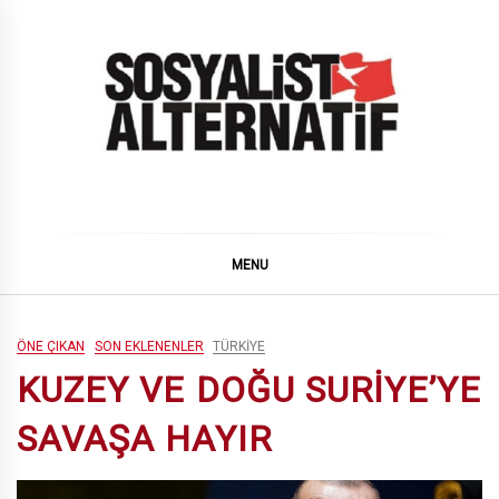
Skip
to
content
SOSYALiST ALTERNATiF
MENU
ÖNE ÇIKAN
SON EKLENENLER
TÜRKIYE
KUZEY VE DOĞU SURİYE’YE
SAVAŞA HAYIR