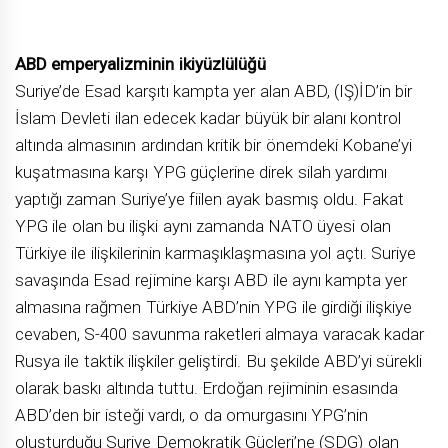
ABD emperyalizminin ikiyüzlülüğü
Suriye’de Esad karşıtı kampta yer alan ABD, (IŞ)İD’in bir
İslam Devleti ilan edecek kadar büyük bir alanı kontrol
altında almasının ardından kritik bir önemdeki Kobane’yi
kuşatmasına karşı YPG güçlerine direk silah yardımı
yaptığı zaman Suriye’ye fiilen ayak basmış oldu. Fakat
YPG ile olan bu ilişki aynı zamanda NATO üyesi olan
Türkiye ile ilişkilerinin karmaşıklaşmasına yol açtı. Suriye
savaşında Esad rejimine karşı ABD ile aynı kampta yer
almasına rağmen Türkiye ABD’nin YPG ile girdiği ilişkiye
cevaben, S-400 savunma raketleri almaya varacak kadar
Rusya ile taktik ilişkiler geliştirdi. Bu şekilde ABD’yi sürekli
olarak baskı altında tuttu. Erdoğan rejiminin esasında
ABD’den bir isteği vardı, o da omurgasını YPG’nin
oluşturduğu Suriye Demokratik Güçleri’ne (SDG) olan