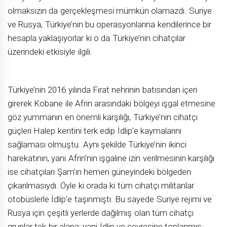
olmaksızın da gerçekleşmesi mümkün olamazdı. Suriye
ve Rusya, Türkiye’nin bu operasyonlarına kendilerince bir
hesapla yaklaşıyorlar ki o da Türkiye’nin cihatçılar
üzerindeki etkisiyle ilgili.
Türkiye’nin 2016 yılında Fırat nehrinin batısından içeri
girerek Kobane ile Afrin arasındaki bölgeyi işgal etmesine
göz yummanın en önemli karşılığı, Türkiye’nin cihatçı
güçleri Halep kentini terk edip İdlip’e kaymalarını
sağlaması olmuştu. Aynı şekilde Türkiye’nin ikinci
harekatının, yani Afrin’nin işgaline izin verilmesinin karşılığı
ise cihatçıları Şam’ın hemen güneyindeki bölgeden
çıkarılmasıydı. Öyle ki orada ki tüm cihatçı militanlar
otobüslerle İdlip’e taşınmıştı. Bu sayede Suriye rejimi ve
Rusya için çeşitli yerlerde dağılmış olan tüm cihatçı
gruplar tek bir alana; yani İdlip ve çevresine toplanmış