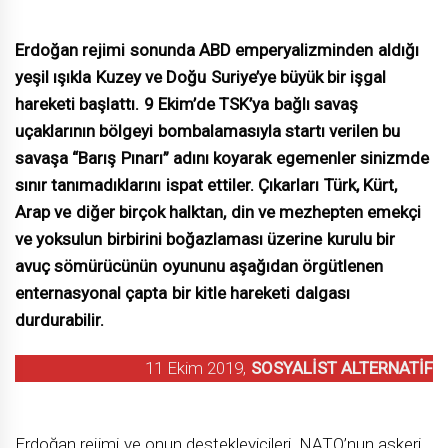
Erdoğan rejimi sonunda ABD emperyalizminden aldığı
yeşil ışıkla Kuzey ve Doğu Suriye’ye büyük bir işgal
hareketi başlattı. 9 Ekim’de TSK’ya bağlı savaş
uçaklarının bölgeyi bombalamasıyla startı verilen bu
savaşa “Barış Pınarı” adını koyarak egemenler sinizmde
sınır tanımadıklarını ispat ettiler. Çıkarları Türk, Kürt,
Arap ve diğer birçok halktan, din ve mezhepten emekçi
ve yoksulun birbirini boğazlaması üzerine kurulu bir
avuç sömürücünün oyununu aşağıdan örgütlenen
enternasyonal çapta bir kitle hareketi dalgası
durdurabilir.
11 Ekim 2019,
SOSYALİST ALTERNATİF
Erdoğan rejimi ve onun destekleyicileri, NATO’nun askeri