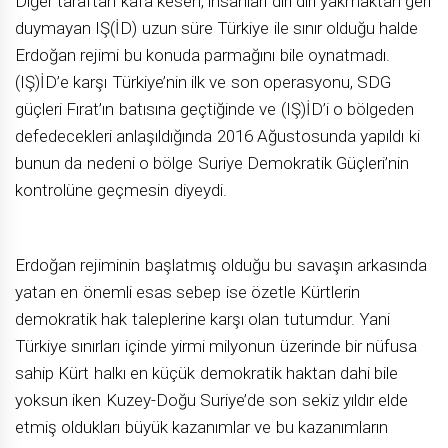
Diğer taraftan kafa kesen, insanları diri diri yakmaktan geri
duymayan IŞ(İD) uzun süre Türkiye ile sınır olduğu halde
Erdoğan rejimi bu konuda parmağını bile oynatmadı.
(IŞ)İD’e karşı Türkiye’nin ilk ve son operasyonu, SDG
güçleri Fırat’ın batısına geçtiğinde ve (IŞ)İD’i o bölgeden
defedecekleri anlaşıldığında 2016 Ağustosunda yapıldı ki
bunun da nedeni o bölge Suriye Demokratik Güçleri’nin
kontrolüne geçmesin diyeydi.
Erdoğan rejiminin başlatmış olduğu bu savaşın arkasında
yatan en önemli esas sebep ise özetle Kürtlerin
demokratik hak taleplerine karşı olan tutumdur. Yani
Türkiye sınırları içinde yirmi milyonun üzerinde bir nüfusa
sahip Kürt halkı en küçük demokratik haktan dahi bile
yoksun iken Kuzey-Doğu Suriye’de son sekiz yıldır elde
etmiş oldukları büyük kazanımlar ve bu kazanımların