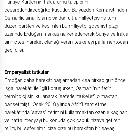
Türkiye Kürtlerinin hak arama taleplerini
cesaretlendireceği korkusudur. Bu yüzden Kemalist’inden
Osmanlıcısına; İslamcısından ultra milliyetçisine tüm
düzen partileri ve kesimleri bu milliyetçi-şovenist çizgi
üzerinde Erdoğan’ın arkasına kenetlenerek Suriye ve Irak’a
sınır ötesi hareket olanağı veren teskereyi parlamentodan
geçirdiler.
Emperyalist tutkular
Erdoğan daha harekât başlamadan kısa birkaç gün önce
işgal harekâtı ile ilgili konuşurken, Osmanlı’nın fetih
terminolojisini kullanarak “seferle mükellef” olmaktan
bahsetmişti. Ocak 2018 yılında Afrin’i zapt etme
harekâtında “savaş” terimini kullanmaktan özenle kaçınan
ve hatta medyayı bu konuda çok çabuk hizaya getiren
rejim, bu sefer altını çize çize bu harekâtın bir savaş