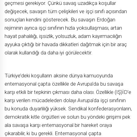
geçmesi gerekiyor. Çünkü savaş uzadıkça koşullar
değişecek, savaşın tüm çelişkileri ve işçi sınıfı açısından
sonuçları kendini gösterecek. Bu savaşın Erdoğan
rejiminin ayrıca işçi sınıfının hızla yoksullaşması, artan
hayat pahalılığı, işsizlik, yolsuzluk, adam kayırmacılığın
ayyuka çıktığı bir havada dikkatleri dağıtmak için bir araç
olarak kullandığı da daha iyi görülecektir.
Türkiye’deki koşulların aksine dünya kamuoyunda
enternasyonal çapta özellikle de Avrupa’da bu savaşa
karşı etkili bir tepkinin çıkması daha olası. Özellikle (IŞ)İD’e
karşı verilen mücadeleden dolayı Avrupa’da işçi sınıfının
bu konuda duyarlılığı yüksek. Sendikal konfederasyonların,
demokratik kitle örgütleri ve solun bu yöndeki girişimi pek
ala savaşa karşı enternasyonal bir hareket oraya
çıkarabilir, ki bu gerekli. Enternasyonal çapta