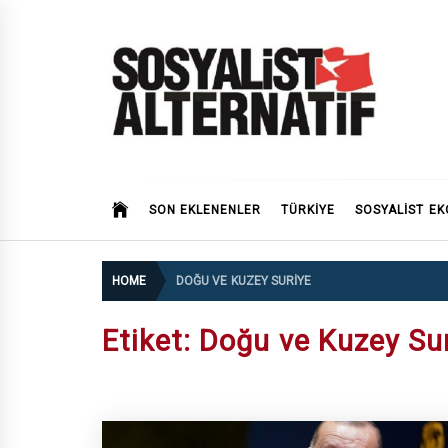
Skip
to
content
SOSYALiST ALTERNATi
SON EKLENENLER
TÜRKİYE
SOSYALIST EK
HOME
DOĞU VE KUZEY SURIYE
Etiket:
Doğu ve Kuzey Su