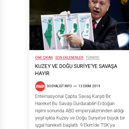
ÖNE ÇIKAN
SON EKLENENLER
TÜRKIYE
KUZEY VE DOĞU SURİYE’YE SAVAŞA
HAYIR
SOSYALIST.INFO
13 EKIM 2019
Enternasyonal Çapta Savaş Karşıtı Bir
Hareket Bu Savaşı Durdurabilir! Erdoğan
rejimi sonunda ABD emperyalizminden aldığı
yeşil ışıkla Kuzey ve Doğu Suriye’ye büyük bir
işgal hareketi başlattı. 9 Ekim’de TSK’ya