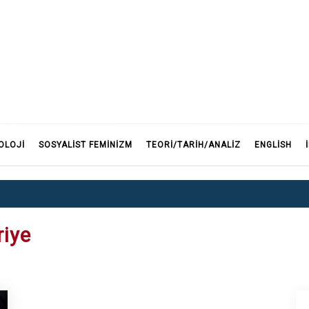
F
OLOJI
SOSYALIST FEMINIZM
TEORI/TARIH/ANALIZ
ENGLISH
riye